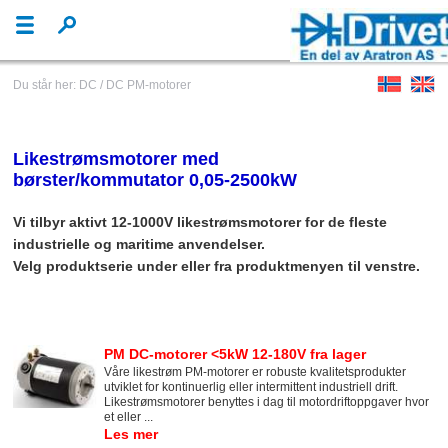
Du står her: DC / DC PM-motorer
Likestrømsmotorer med
børster/kommutator 0,05-2500kW
Vi tilbyr aktivt 12-1000V likestrømsmotorer for de fleste
industrielle og maritime anvendelser.
Velg produktserie under eller fra produktmenyen til venstre.
PM DC-motorer <5kW 12-180V fra lager
Våre likestrøm PM-motorer er robuste kvalitetsprodukter
utviklet for kontinuerlig eller intermittent industriell drift.
Likestrømsmotorer benyttes i dag til motordriftoppgaver hvor
et eller ...
Les mer