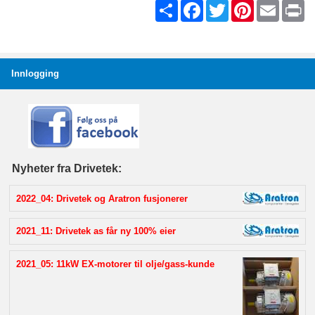
Share
Facebook
Twitter
Pinterest
Email
Pr
Innlogging
Nyheter fra Drivetek:
2022_04: Drivetek og Aratron fusjonerer
2021_11: Drivetek as får ny 100% eier
2021_05: 11kW EX-motorer til olje/gass-kunde