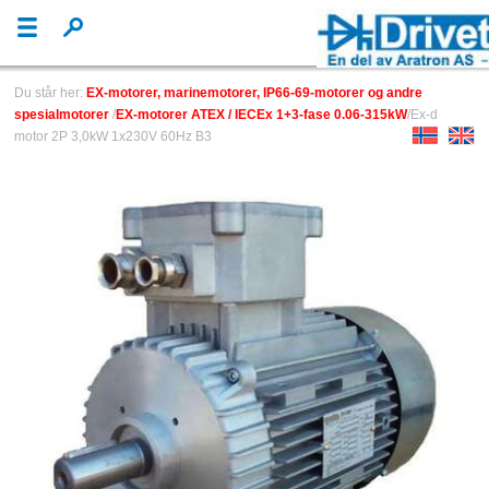
Du står her:
EX-motorer, marinemotorer, IP66-69-motorer og andre
spesialmotorer
/
EX-motorer ATEX / IECEx 1+3-fase 0.06-315kW
/Ex-d
motor 2P 3,0kW 1x230V 60Hz B3