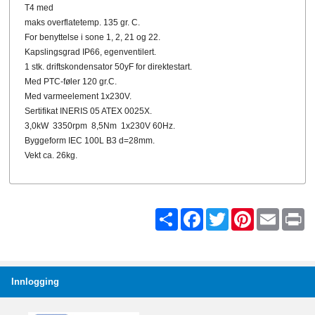
T4 med
maks overflatetemp. 135 gr. C.
For benyttelse i sone 1, 2, 21 og 22.
Kapslingsgrad IP66, egenventilert.
1 stk. driftskondensator 50yF for direktestart.
Med PTC-føler 120 gr.C.
Med varmeelement 1x230V.
Sertifikat INERIS 05 ATEX 0025X.
3,0kW 3350rpm 8,5Nm 1x230V 60Hz.
Byggeform IEC 100L B3 d=28mm.
Vekt ca. 26kg.
Share
Facebook
Twitter
Pinterest
Email
Pr
Innlogging