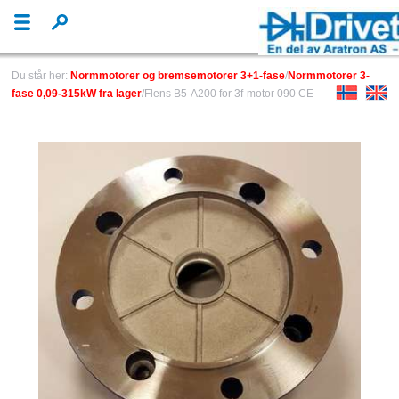
Du står her:
Normmotorer og bremsemotorer 3+1-fase
/
Normmotorer 3-
fase 0,09-315kW fra lager
/Flens B5-A200 for 3f-motor 090 CE