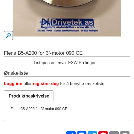
Flens B5-A200 for 3f-motor 090 CE
:
Listepris es. mva. EXW Rælingen
Ønskeliste
Logg inn
eller
registrer deg
for å benytte ønskelister.
Produktbeskrivelse
Flens B5-A200 for 3f-motor 090 CE
Share
Facebook
Twitter
Pinterest
Email
Pr