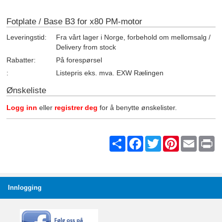
Fotplate / Base B3 for x80 PM-motor
Leveringstid:
Fra vårt lager i Norge, forbehold om mellomsalg /
Delivery from stock
Rabatter:
På forespørsel
:
Listepris eks. mva. EXW Rælingen
Ønskeliste
Logg inn
eller
registrer deg
for å benytte ønskelister.
Share
Facebook
Twitter
Pinterest
Email
Pr
Innlogging