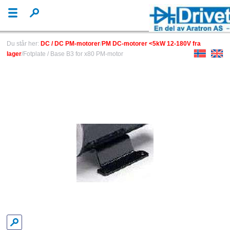
Du står her:
DC / DC PM-motorer
/
PM DC-motorer <5kW 12-180V fra
lager
/Fotplate / Base B3 for x80 PM-motor