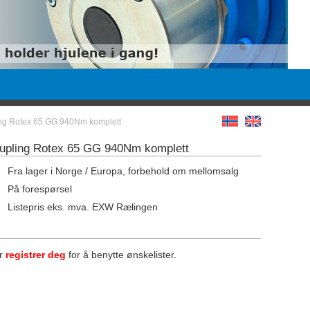
ling Rotex 65 GG 940Nm komplett
oupling Rotex 65 GG 940Nm komplett
Fra lager i Norge / Europa, forbehold om mellomsalg
På forespørsel
Listepris eks. mva. EXW Rælingen
er
registrer deg
for å benytte ønskelister.