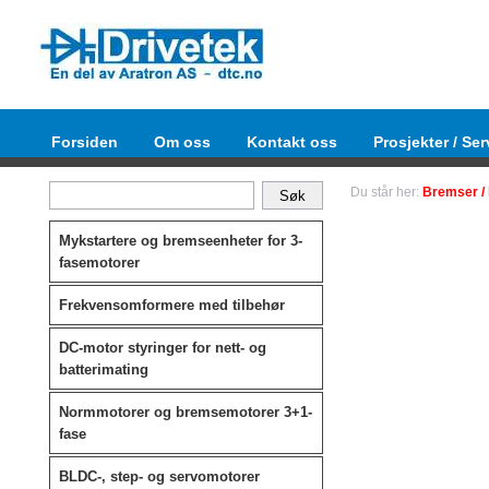
Forsiden
Om oss
Kontakt oss
Prosjekter / Ser
Du står her:
Bremser / 
Mykstartere og bremseenheter for 3-
fasemotorer
Frekvensomformere med tilbehør
DC-motor styringer for nett- og
batterimating
Normmotorer og bremsemotorer 3+1-
fase
BLDC-, step- og servomotorer