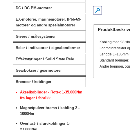
DC / DC PM-motorer
EX-motorer, marinemotorer, IP66-69-
motorer og andre spesialmotorer
Produktbeskriv
Givere / målesystemer
Kobling med 98 sho
Reler / indikatorer / signalomformer
For motoreffekter 
Lengde L=185mm 
Effektstyringer / Solid State Rele
Standard boringer: 
Andre boringer, ogs
Gearbokser / gearmotorer
Bremser / koblinger
Akselkoblinger - Rotex 1-35.000Nm
fra lager / fabrikk
Magnetpulver brems / kobling 2 -
1000Nm
Overlast- / slurekoblinger 1-
23.000Nm