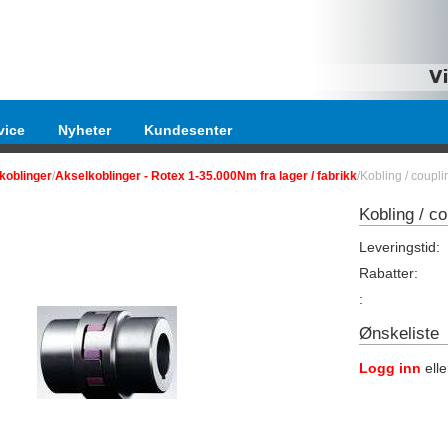
vice
Nyheter
Kundesenter
koblinger
/
Akselkoblinger - Rotex 1-35.000Nm fra lager / fabrikk
/Kobling / coup
Kobling / c
Leveringstid:
Rabatter:
:
Ønskeliste
Logg inn
ell