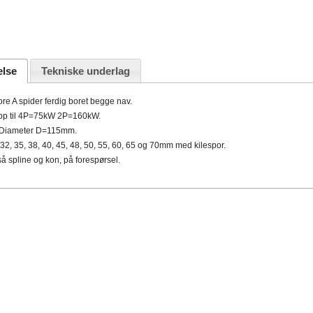
else
Tekniske underlag
re A spider ferdig boret begge nav.
opp til 4P=75kW 2P=160kW.
Diameter D=115mm.
32, 35, 38, 40, 45, 48, 50, 55, 60, 65 og 70mm med kilespor.
å spline og kon, på forespørsel.