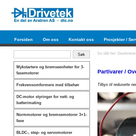
Forsiden
Om oss
Kontakt oss
Prosjekter / Ser
Du står her: Gearbokse
Mykstartere og bremseenheter for 3-
Partivarer / O
fasemotorer
Tilbys til reduserte ne
Frekvensomformere med tilbehør
DC-motor styringer for nett- og
batterimating
Normmotorer og bremsemotorer 3+1-
fase
BLDC-, step- og servomotorer