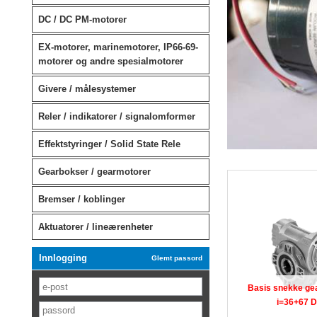
DC / DC PM-motorer
EX-motorer, marinemotorer, IP66-69-
motorer og andre spesialmotorer
Givere / målesystemer
Reler / indikatorer / signalomformer
Effektstyringer / Solid State Rele
Gearbokser / gearmotorer
Bremser / koblinger
Aktuatorer / lineærenheter
Innlogging
Glemt passord
Basis snekke ge
i=36+67 