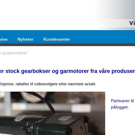
vice
Nyheter
Kundesenter
r og gearmotorer
ver stock gearbokser og garmotorer fra våre produsen
ttopriser, rabatter til videreselgere etter nærmere avtale.
Partivarer ti
pålogget: