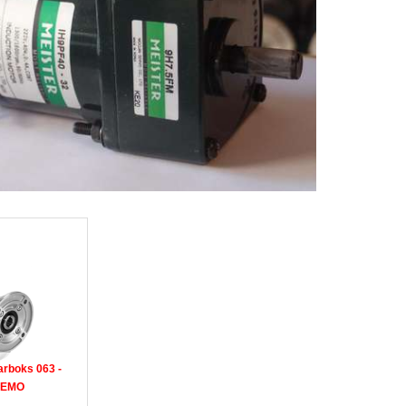
arboks 063 -
DEMO