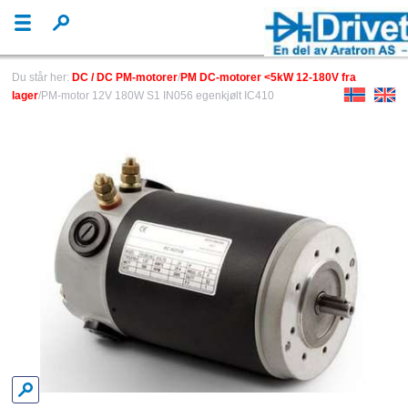
Du står her:
DC / DC PM-motorer
/
PM DC-motorer <5kW 12-180V fra
lager
/PM-motor 12V 180W S1 IN056 egenkjølt IC410