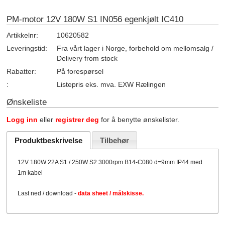
PM-motor 12V 180W S1 IN056 egenkjølt IC410
Artikkelnr:
10620582
Leveringstid:
Fra vårt lager i Norge, forbehold om mellomsalg /
Delivery from stock
Rabatter:
På forespørsel
:
Listepris eks. mva. EXW Rælingen
Ønskeliste
Logg inn
eller
registrer deg
for å benytte ønskelister.
Produktbeskrivelse
Tilbehør
12V 180W 22A S1 / 250W S2 3000rpm B14-C080 d=9mm IP44 med
1m kabel
Last ned / download -
data sheet / målskisse.