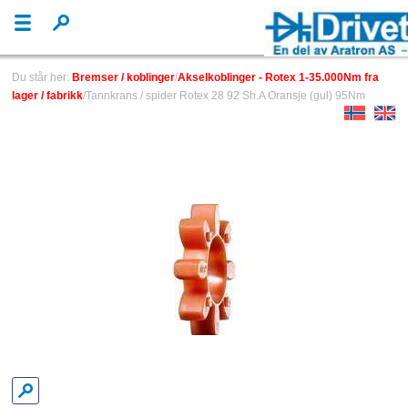
Du står her:
Bremser / koblinger
/
Akselkoblinger - Rotex 1-35.000Nm fra
lager / fabrikk
/Tannkrans / spider Rotex 28 92 Sh.A Oransje (gul) 95Nm