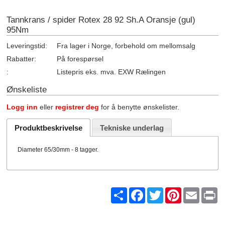
Tannkrans / spider Rotex 28 92 Sh.A Oransje (gul)
95Nm
Leveringstid:
Fra lager i Norge, forbehold om mellomsalg
Rabatter:
På forespørsel
:
Listepris eks. mva. EXW Rælingen
Ønskeliste
Logg inn
eller
registrer deg
for å benytte ønskelister.
Produktbeskrivelse
Tekniske underlag
Diameter 65/30mm - 8 tagger.
Share
Facebook
Twitter
Pinterest
Email
Pr