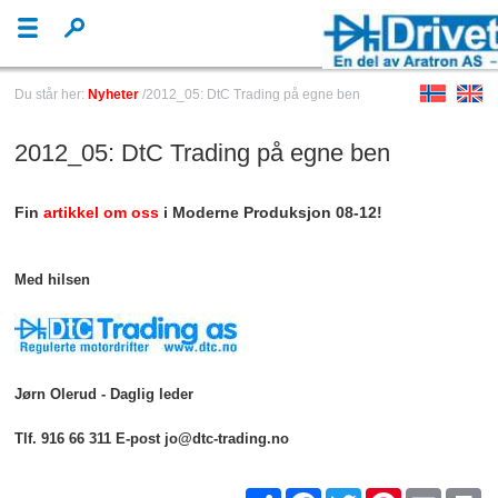
Du står her:
Nyheter
/2012_05: DtC Trading på egne ben
2012_05: DtC Trading på egne ben
Fin
artikkel om oss
i Moderne Produksjon 08-12!
Med hilsen
Jørn Olerud - Daglig leder
Tlf. 916 66 311 E-post jo@dtc-trading.no
Share
Facebook
Twitter
Pinterest
Email
Pr