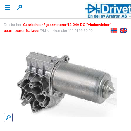
Du står her:
Gearbokser / gearmotorer
/
12-24V DC "vindusvisker"
gearmotorer fra lager
/PM snekkemotor 111.9199.30.00