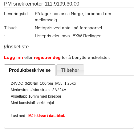
PM snekkemotor 111.9199.30.00
Leveringstid:
På lager hos oss i Norge, forbehold om
mellomsalg
Tilbud:
Nettopris ved antall på forespørsel
:
Listepris eks. mva. EXW Rælingen
Ønskeliste
Logg inn
eller
registrer deg
for å benytte ønskelister.
Produktbeskrivelse
Tilbehør
24VDC 3/20Nm 100rpm IP55 1,25kg
Merkestrøm / startstrøm: 3A / 24A
Akseltapp 10mm med kilespor
Med kunststoff snekkehjul.
Last ned -
Målskisse / datablad.