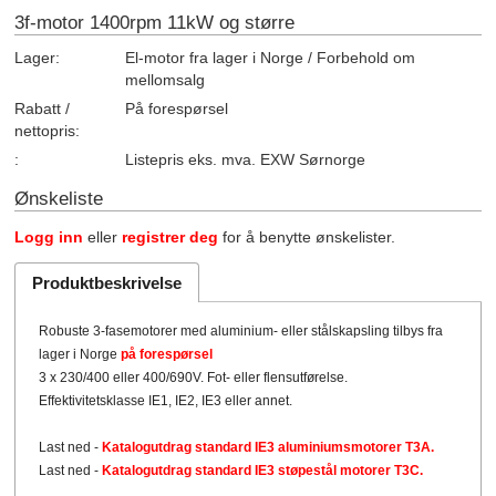
3f-motor 1400rpm 11kW og større
Lager:
El-motor fra lager i Norge / Forbehold om
mellomsalg
Rabatt /
På forespørsel
nettopris:
:
Listepris eks. mva. EXW Sørnorge
Ønskeliste
Logg inn
eller
registrer deg
for å benytte ønskelister.
Produktbeskrivelse
Robuste 3-fasemotorer med aluminium- eller stålskapsling tilbys fra
lager i Norge
på forespørsel
3 x 230/400 eller 400/690V. Fot- eller flensutførelse.
Effektivitetsklasse IE1, IE2, IE3 eller annet.
Last ned -
Katalogutdrag standard IE3 aluminiumsmotorer T3A.
Last ned -
Katalogutdrag standard IE3 støpestål motorer T3C.