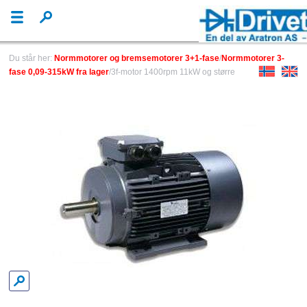
Du står her:
Normmotorer og bremsemotorer 3+1-fase
/
Normmotorer 3-
fase 0,09-315kW fra lager
/3f-motor 1400rpm 11kW og større